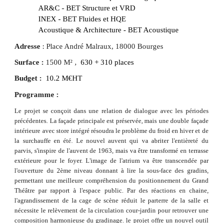
  AR&C - BET Structure et VRD
  INEX - BET Fluides et HQE
  Acoustique & Architecture - BET Acoustique
Adresse 
: 
Place André Malraux, 18000 Bourges
Surface : 
1500 M² , 
 630 + 310 places
Budget :  
1
0
.
2
M€HT
Programme : 
Le projet se conçoit dans une relation de dialogue avec les périodes
précédentes. La façade principale est préservée, mais une double façade
intérieure avec store intégré résoudra le problème du froid en hiver et de
la surchauffe en été. Le nouvel auvent qui va abriter l'entièreté du
parvis, s'inspire de l'auvent de 1963, mais va être transformé en terrasse
extérieure pour le foyer. L'image de l'atrium va être transcendée par
l'ouverture du 2ème niveau donnant à lire la sous-face des gradins,
permettant une meilleure compréhension du positionnement du Grand
Théâtre par rapport à l'espace public. Par des réactions en chaine,
l'agrandissement de la cage de scène réduit le parterre de la salle et
nécessite le relèvement de la circulation cour-jardin pour retrouver une
composition harmonieuse du gradinage. le projet offre un nouvel outil